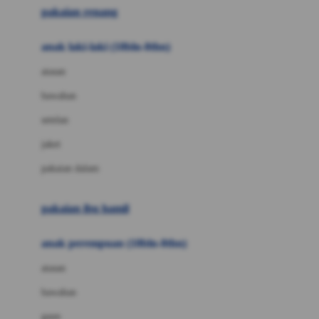
pakaian renang
Bumkins
anak laki-laki (18bln-8thn)
C
atasan
Cetaphil
bawahan
Chicco
setelan
Childlife
jaket
Clevamama
pakaian dalam
Cocolatte
Cottonseeds
pakaian ibu hamil
Cozy N Safe
anak perempuan (18bln-8thn)
Crane
atasan
Cybex
bawahan
D
gaun