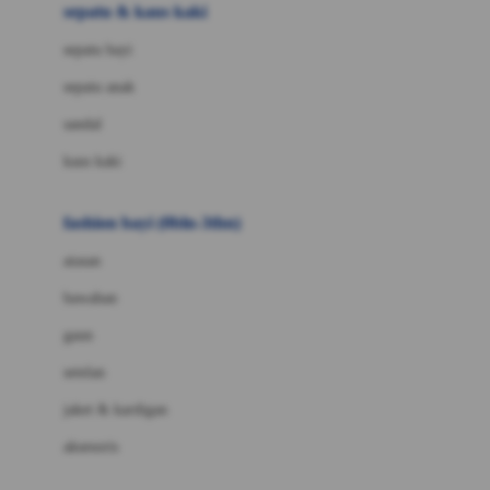
Beauty Barn
sepatu & kaus kaki
Bio Oil
sepatu bayi
Biolane
sepatu anak
Bite Fighters
sandal
Bizzi Growin
kaus kaki
Blackmores
fashion bayi (0bln-3thn)
Blooming Marvellous
atasan
Bonnels
bawahan
Bravado
gaun
Bruder
setelan
Brush Baby
jaket & kardigan
Buds Organics
aksesoris
Bugaboo
Buggygear