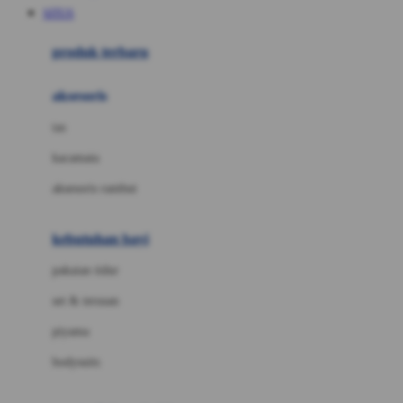
SITUS
Azetabio
produk terbaru
B
aksesoris
Baabaasheepz
tas
Babiators
kacamata
Baby Dove
aksesoris rambut
Baby Jogger
Baby Rovega
kebutuhan bayi
Babybee
pakaian tidur
Banana Boat
set & terusan
Banz
piyama
Barbie
bodysuits
Beaba