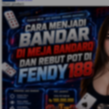
Share product:
Squishmallows
Starbooks
Stick-O
Stokke
Sudocrem
Sumimo
Sunnylife
Sun-Staches
Swimava
T
Tommee Tippee
Trunki
Tutti Bambini