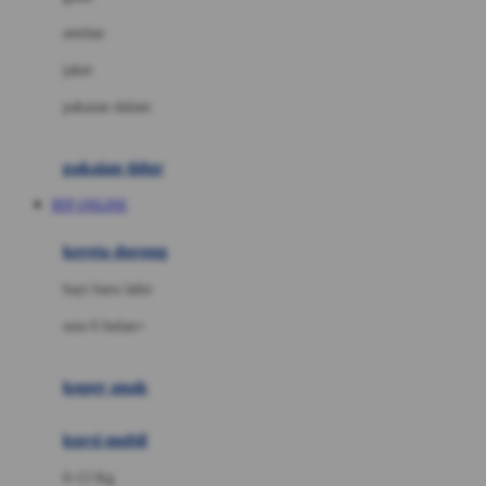
Dae Organics
setelan
Docare
jaket
Doona
pakaian dalam
Down To Earth
Drew
pakaian tidur
Dr. Brown's
RTP ONLINE
E
kereta dorong
ELC
bayi baru lahir
Ergobaby
usia 6 bulan+
Expert Care
koper anak
Ezyroller
kursi mobil
F
0-13 Kg